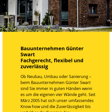
Bauunternehmen Günter
Swart
Fachgerecht, flexibel und
zuverlässig
Ob Neubau, Umbau oder Sanierung –
beim Bauunternehmen Günter Swart
sind Sie immer in guten Händen wenn
es um die eigenen vier Wände geht. Seit
März 2005 hat sich unser umfassendes
Know how und die Zuverlässigkeit bis